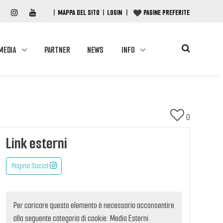
|
MAPPA DEL SITO
|
LOGIN
|
PAGINE PREFERITE
MEDIA
PARTNER
NEWS
INFO
0
Link esterni
Pagina Social
Per caricare questo elemento è necessario acconsentire
alla seguente categoria di cookie: Media Esterni.