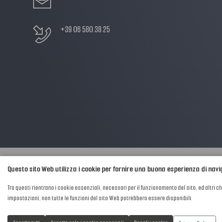
+39 06 580.38.25
Questo sito Web utilizza i cookie per fornire una buona esperienza di nav
2016-2026 © AIPFM - Festa della Musica Italia Tutti i Diritti Riservati.
Tra questi rientrano i cookie essenziali, necessari per il funzionamento del sito, ed altri c
Privacy Policy
|
Cookies
impostazioni, non tutte le funzioni del sito Web potrebbero essere disponibili.
P. Iva e C.F.: 04906871001