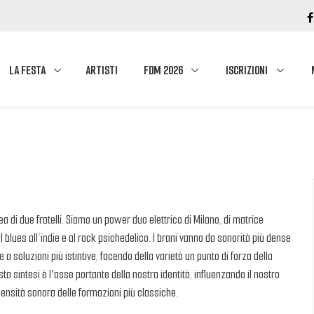
LA FESTA
ARTISTI
FDM 2026
ISCRIZIONI
 di due fratelli. Siamo un power duo elettrico di Milano, di matrice
blues all’indie e al rock psichedelico. I brani vanno da sonorità più dense
 a soluzioni più istintive, facendo della varietà un punto di forza della
a sintesi è l'asse portante della nostra identità, influenzando il nostro
densità sonora delle formazioni più classiche.