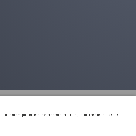
. Puoi decidere quali categorie vuoi consentire. Si prega di notare che, in base alle
Sviluppato da
NewMediaConsulting