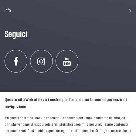
Info
Seguici
Questo sito Web utilizza i cookie per fornire una buona esperienza di
navigazione
Tra questi rientrano i cookie essenziali, necessari per il funzionamento del sito, ed
altri che vengono utilizzati solo a fini statistici anonimi, o per visualizzare contenuti
personalizzati. Puoi decidere quali categorie vuoi consentire. Si prega di notare che, in
2016-2026 © AIPFM - Festa della Musica Italia Tutti i Diritti Riservati.