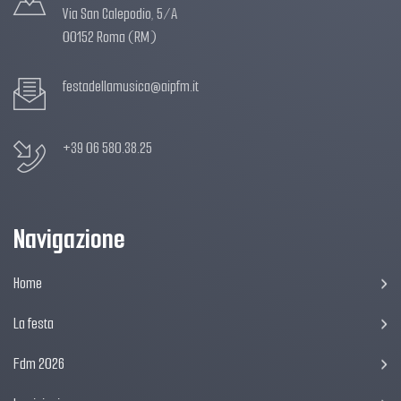
Via San Calepodio, 5/A
00152 Roma (RM)
festadellamusica@aipfm.it
+39 06 580.38.25
Navigazione
Home
La festa
Fdm 2026