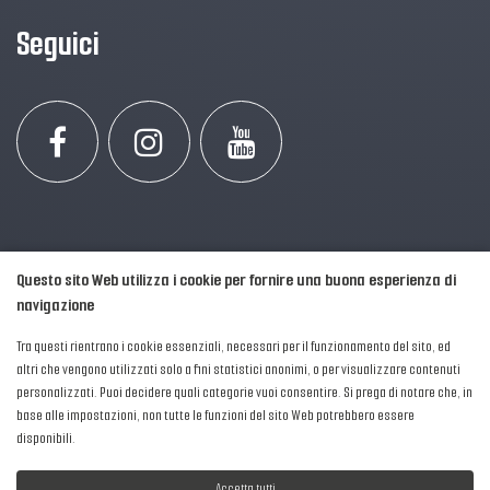
Seguici
Questo sito Web utilizza i cookie per fornire una buona esperienza di
navigazione
Tra questi rientrano i cookie essenziali, necessari per il funzionamento del sito, ed
altri che vengono utilizzati solo a fini statistici anonimi, o per visualizzare contenuti
personalizzati. Puoi decidere quali categorie vuoi consentire. Si prega di notare che, in
2016-2026 © AIPFM - Festa della Musica Italia Tutti i Diritti Riservati.
base alle impostazioni, non tutte le funzioni del sito Web potrebbero essere
Privacy Policy
|
Cookies
disponibili.
P. Iva e C.F.: 04906871001
Accetta tutti